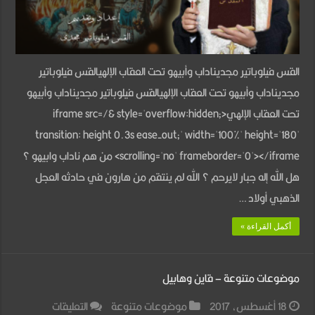
لاهوت
دفاعي
مغلقة
القس فيلوباتير مجديناداب وأبيهو تحت العقاب الإلهيالقس فيلوباتير
مجديناداب وأبيهو تحت العقاب الإلهيالقس فيلوباتير مجديناداب وأبيهو
تحت العقاب الإلهي<iframe src=/& style='overflow:hidden;
transition: height 0.3s ease-out;' width='100%' height='180'
scrolling='no' frameborder='0'></iframe> من هم ناداب وابيهو ؟
هل الله إله جبار لايرحم ؟ الله لم ينتقم من هارون في حادثه العجل
الذهبي أولاد …
أكمل القراءة »
موضوعات متنوعة – قاين وهابيل
على
18 أغسطس، 2017
موضوعات متنوعة
التعليقات