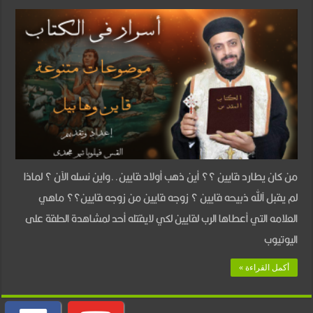
موضوعات
متنوعة
–
قاين
وهابيل
مغلقة
من كان يطارد قايين ؟؟ أين ذهب أولاد قايين..واين نسله الآن ؟ لماذا
لم يقبل آلله ذبيحه قايين ؟ زوجه قايين من زوجه قايين؟؟ ماهي
العلامه التي أعطاها الرب لقايين لكي لايقتله أحد لمشاهدة الحلقة على
اليوتيوب
أكمل القراءة »