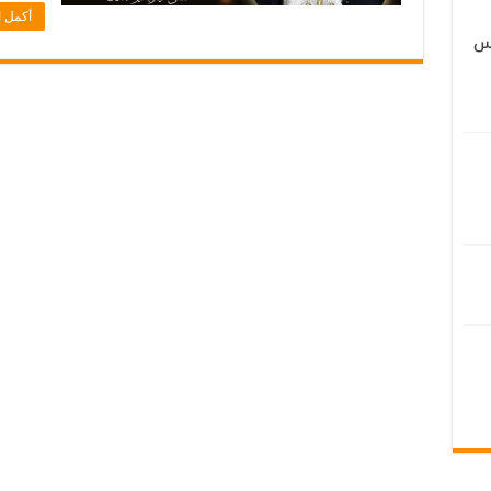
أكمل ا
رس