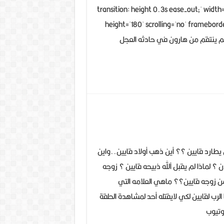
الإلهى-
transition: height 0.3s ease-out;' width
لاهوت
height='180' scrolling='no' framebord
دفاعي
 الله لم ينتقم من هارون في حادثه العجل
مغلقة
ى
ضوعات
يطارد قايين ؟؟ أين ذهب أولاد قايين..واين
نوعة
آن ؟ لماذا لم يقبل آلله ذبيحه قايين ؟ زوجه
ن زوجه قايين؟؟ ماهي العلامه التي
ين
الرب لقايين لكي لايقتله أحد لمشاهدة الحلقة
ابيل
وتيوب
لقة