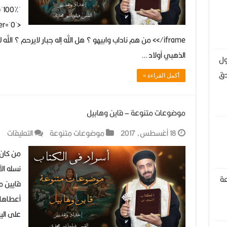
='100%'
er='0'>
</iframe> من هم ناداب وابيهو ؟ هل الله إله جبار لايرحم ؟
الذهبي أولاد …
ول
دق
أكمل القراءة »
موضوعات متنوعة – قاين وهابيل
عل
18 أغسطس، 2017
موضوعات متنوعة
التعليقات
مو
من كان 
مت
نسله ال
–
عة
قايين م
قا
أعطاها 
وه
على الي
مغ