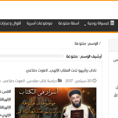
كبسولة روحية
أسئلة متنوعة
موضوعات أسرية
أقوال وعبارات
/
الوسم:
متنوعة
أرشيف الوسم :
متنوعة
قدس
ناداب وأبيهو تحت العقاب الإلهى- لاهوت دفاعي
20 سبتمبر، 2017
دراسة كتاب مقدس
,
لاهوت دفاعى
,
م
ل
القس في
دق
الإلهيا
الإلهيا