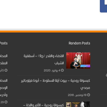
Posts
Random Posts
القضاء والقدر (ج9) – أسقفية
المحاض
الشباب
المقد
4 يوليو، 2020
5 أبريل، 2023
ة
كبسولة روحية – بيوت آيلة للسقوط – أبونا فيلوباتير
المحا
مجدي
الوحي
وأدر
19 نوفمبر، 2018
29 مارس، 2023
كبسولة روحية – الألم واللذة –