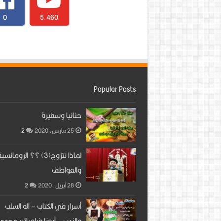
0
5,460
Popular Posts
حنانيا وسفيرة
25 مارس، 2020
2
لماذا نتزوج(3) ؟؟ الرومانسي
والعواطف
28 أبريل، 2020
2
أسرار في الكتاب – اله السلب
والنهب – أبونا فيلوباتير مجدي