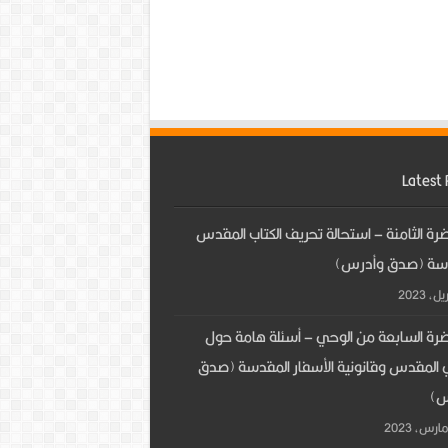
Latest 
رة الثامنة – استحالة تحريف الكتاب المقدس
سة (صدق وأدرس)
ضرة السابعة من الوحي – أسئلة هامة حول
 المقدس وقانونية الأسفار المقدسة (صدق
س)