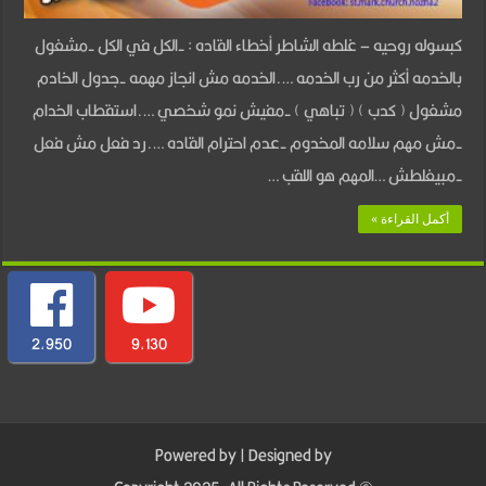
فيلوباتير
كبسوله روحيه – غلطه الشاطر أخطاء القاده : -الكل في الكل -مشغول
مجدي
بالخدمه أكثر من رب الخدمه ….الخدمه مش انجاز مهمه -جدول الخادم
مغلقة
مشغول ( كدب ) ( تباهي ) -مفيش نمو شخصي ….استقطاب الخدام
-مش مهم سلامه المخدوم -عدم احترام القاده ….رد فعل مش فعل
-مبيغلطش …المهم هو اللقب …
أكمل القراءة »
2,950
9,130
Powered by
| Designed by