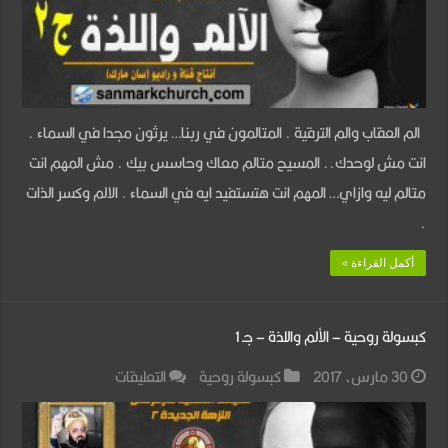
واللذة
–
جـ
2
الم العقاب والم الترقية . المتالمون في ربنا… يرثون مجدا في السماء .
مغلقة
انت مش لوحدك.. المسيح متالم معاك وحاسس بيك . مش المهم انت
متالم ليه وازاي… المهم انت هتستفيد ايه في السماء . الالم وكسر الذات
.
أكمل القراءة »
كبسولة روحية – الألم واللذة – جـ 1
على
30 مارس، 2017
كبسولة روحية
التعليقات
كبسولة
روحية