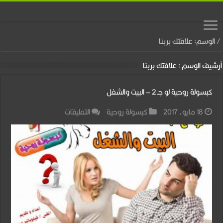
/
الوسم:
علاقتك بربنا
أرشيف الوسم :
علاقتك بربنا
كبسولة روحية لو جـ 2 – البيت والشغل
على
18 مايو، 2017
كبسولة روحية
التعليقات
كبسولة
روحية
لو
جـ
2
–
البيت