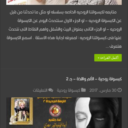
والشغل
متابعه لكبسولتنا الروحيه الخاصه بسلسله لو مثل ما تحدثنا من قبل
مغلقة
عن الكبسولة الروحيه – لو الجزء الاول سنتحدث اليوم عن الكبسولة
الروحيه – لو الجزء الثانى بعنوان البيت والشغل واهم النقاط التى نتحدث
عنها فى كبسولتنا الروحيه : لمعرفه اجابة هذه الاسئلة . اسمع الكبسولة
هتعرف …
أكمل القراءة »
كبسولة روحية – الألم واللذة – جـ 2
على
30 مارس، 2017
كبسولة روحية
التعليقات
كبسولة
روحية
–
الألم