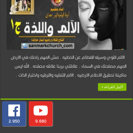
–
الألم
واللذة
–
جـ
1
الالم اقوي وسيله للفطام عن الخطيه . مش المهم راحتك في الارض
مغلقة
المهم مصلحتك في السماء . علاقتي بربنا علاقه مصلحه . الله ليس
ماكينة تحقيق الاحلام الارضيه . الالم للتنقيه والترقيه واختبار الذات .
أكمل القراءة »
2,950
9,680