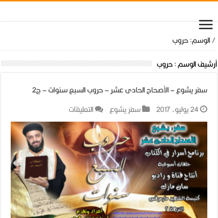
/
الوسم:
حروب
أرشيف الوسم :
حروب
سفر يشوع – الأصحاح الحادى عشر – حروب السبع سنوات – ج2
على
24 يوليو، 2017
سفر يشوع
التعليقات
سفر
يشوع
–
الأصحاح
الحادى
عشر
–