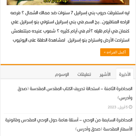
حروب
ليه استغرقت حروب بني إسرائيل 7 سنوات ضد ممالك الشمال ؟ فرصه
السبع
للراحه العناقيون…بخ السم في بني إسرائيل استولي بنو إسرائيل علي
سنوات
كنعان في أيام قليله ؟أم في أيام كثيره ؟ شعوب عنيده مبتتعلمش
–
استراحت الأرض واستراح بنو إسرائيل لمشاهدة الحلقة على اليوتيوب
ج2
مغلقة
أكمل القراءة »
الأخيرة
الأشهر
تعليقات
الوسوم
المحاضرة الثامنة – استحالة تحريف الكتاب المقدس المقدسة (صدق
وأدرس)
5 أبريل، 2023
المحاضرة السابعة من الوحي – أسئلة هامة حول الوحي المقدس وقانونية
الأسفار المقدسة (صدق وأدرس)