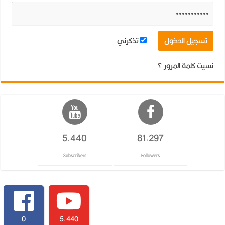
تذكرني
نسيت كلمة المرور ؟
5,440
81,297
Subscribers
Followers
0
5,440