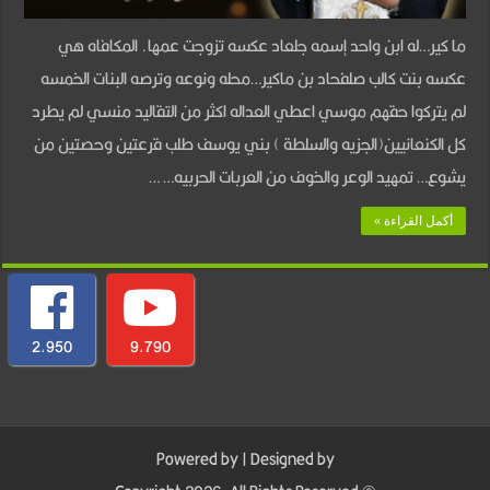
17
ما كير…له ابن واحد إسمه جلعاد عكسه تزوجت عمها. المكافاه هي
مغلقة
عكسه بنت كالب صلفحاد بن ماكير…محله ونوعه وترصه البنات الخمسه
لم يتركوا حقهم موسي اعطي العداله اكثر من التقاليد منسي لم يطرد
كل الكنعانيين(الجزيه والسلطة ) بني يوسف طلب قرعتين وحصتين من
يشوع… تمهيد الوعر والخوف من العربات الحربيه… …
أكمل القراءة »
2,950
9,790
Powered by
| Designed by