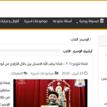
كبسولة روحية
أسئلة متنوعة
موضوعات أسرية
أقوال وعبارات
/
الوسم:
الكذب
أرشيف الوسم :
الكذب
لماذا نتزوج(1) ؟ – لماذا يجلب الله الإنسان بين خلال التزاوج من أبوين ؟
على
23 أبريل، 2020
موضوعات أسرية
التعليقات
 فى
لماذا
نت
سابقين ؟
؟
من خلال 
–
ى
الوحيد 