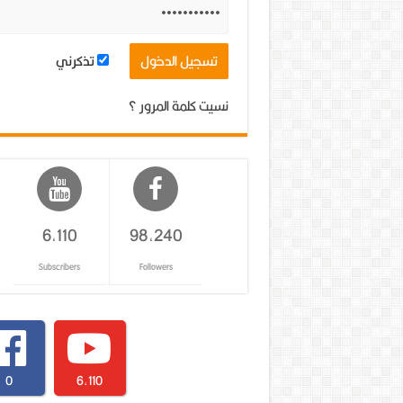
تذكرني
نسيت كلمة المرور ؟
6,110
98,240
Subscribers
Followers
0
6,110