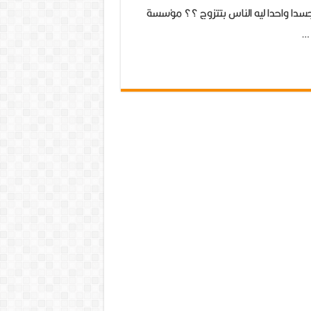
جسدا واحدا ليه الناس بتتزوج ؟؟ مؤسسة
 …