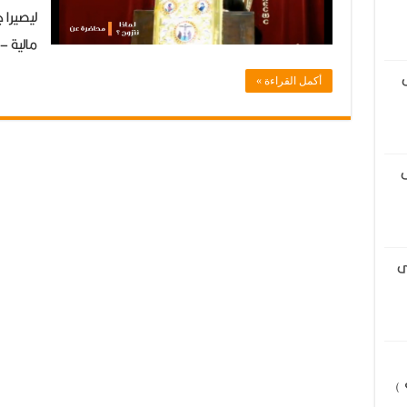
لماذا
ليصيرا 
يجلب
مالية –
الله
أكمل القراءة »
الإنسان
بين
خلال
التزاوج
ى
من
أبوين
؟
ى
مغلقة