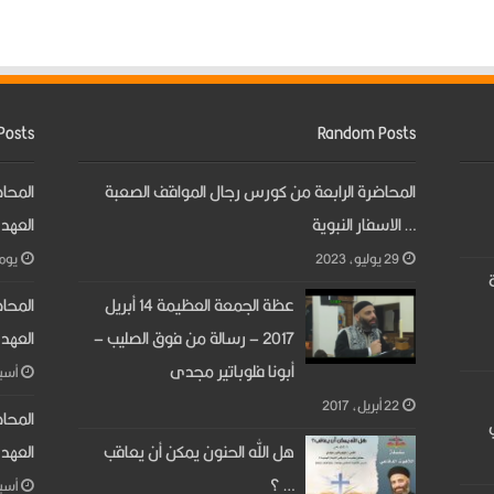
Posts
Random Posts
المحاضرة الرابعة من كورس رجال المواقف الصعبة
المحا
… الاسفار النبوية
العهد 
29 يوليو، 2023
‏يو
ة
عظة الجمعة العظيمة 14 أبريل
المحا
2017 – رسالة من فوق الصليب –
العهد 
أبونا فلوباتير مجدى
‏أس
22 أبريل، 2017
المحا
هل الله الحنون يمكن أن يعاقب
العهد 
… ؟
‏أس