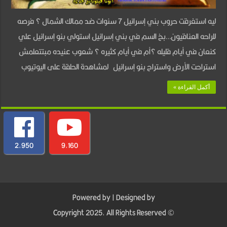
حروب
ليه استغرقت حروب بني إسرائيل 7 سنوات ضد ممالك الشمال ؟ فرصه
السبع
للراحه العناقيون…بخ السم في بني إسرائيل استولي بنو إسرائيل علي
سنوات
كنعان في أيام قليله ؟أم في أيام كثيره ؟ شعوب عنيده مبتتعلمش
–
استراحت الأرض واستراح بنو إسرائيل لمشاهدة الحلقة على اليوتيوب
ج2
مغلقة
أكمل القراءة »
2,950
9,160
Powered by
| Designed by
© Copyright 2025, All Rights Reserved