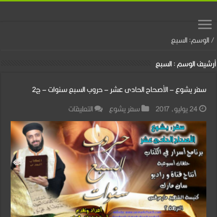
/
الوسم:
السبع
أرشيف الوسم :
السبع
سفر يشوع – الأصحاح الحادى عشر – حروب السبع سنوات – ج2
على
24 يوليو، 2017
سفر يشوع
التعليقات
سفر
يشوع
–
الأصحاح
الحادى
عشر
–