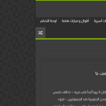
 أسرية
أقوال وعبارات هامة
لوحة التحكم
ين- ج1
ان لا يهدأ أبداً فى حربه – تحالف خمس
مدن الجنوبية ضد الجبعونيين – لجوء