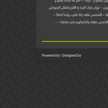
يين ليشوع ( لربنا) – سرعة نجدة يشوع
يين – نزول كرات البرد و الثلج وتقتل الجيوش
فة – الشمس تقف ولا تغرب يوماً كاملاً –
الخمس ملوك وأختبائهم فى مغارة – …
Powered by
| Designed by