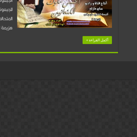
الجبعون
الأصحاح
للجبعون
العاشر
المتحال
–
هزيمة 
الأنتصار
أكمل القراءة »
على
الخمس
ملوك
الكنعانيين-
ج1
مغلقة