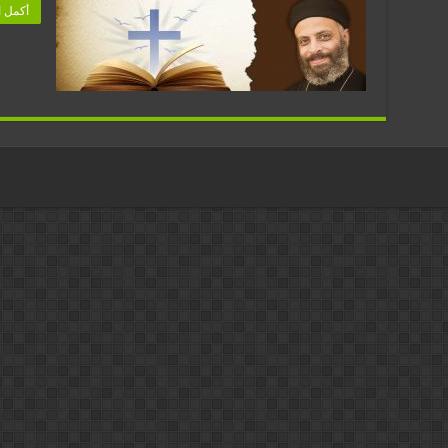
أكمل ا
(
الج
الث
)
مغ