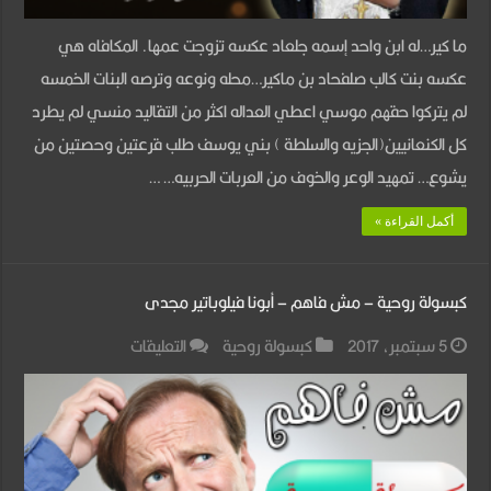
17
ما كير…له ابن واحد إسمه جلعاد عكسه تزوجت عمها. المكافاه هي
مغلقة
عكسه بنت كالب صلفحاد بن ماكير…محله ونوعه وترصه البنات الخمسه
لم يتركوا حقهم موسي اعطي العداله اكثر من التقاليد منسي لم يطرد
كل الكنعانيين(الجزيه والسلطة ) بني يوسف طلب قرعتين وحصتين من
يشوع… تمهيد الوعر والخوف من العربات الحربيه… …
أكمل القراءة »
كبسولة روحية – مش فاهم – أبونا فيلوباتير مجدى
على
5 سبتمبر، 2017
كبسولة روحية
التعليقات
كبسولة
روحية
–
مش