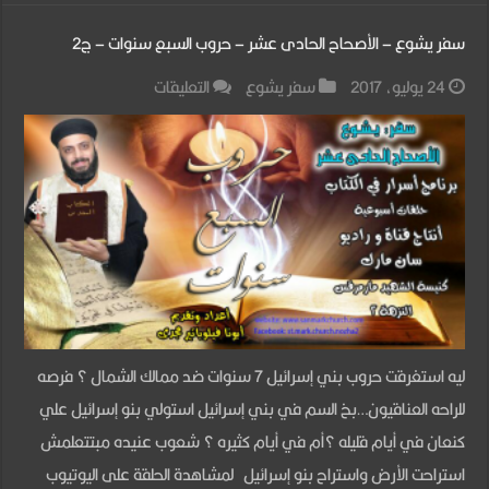
سفر يشوع – الأصحاح الحادى عشر – حروب السبع سنوات – ج2
على
24 يوليو، 2017
سفر يشوع
التعليقات
سفر
يشوع
–
الأصحاح
الحادى
عشر
–
حروب
ليه استغرقت حروب بني إسرائيل 7 سنوات ضد ممالك الشمال ؟ فرصه
السبع
للراحه العناقيون…بخ السم في بني إسرائيل استولي بنو إسرائيل علي
سنوات
كنعان في أيام قليله ؟أم في أيام كثيره ؟ شعوب عنيده مبتتعلمش
–
استراحت الأرض واستراح بنو إسرائيل لمشاهدة الحلقة على اليوتيوب
ج2