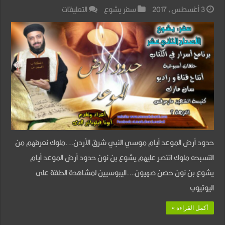
على
3 أغسطس، 2017
سفر يشوع
التعليقات
سفر
يشوع
–
الاصحاح
الثانى
عشر
–
حدود
حدود أرض الموعد أيام موسي النبي شرق الأردن….ملوك نعرفهم من
أرض
التسبحه ملوك انتصر عليهم يشوع بن نون حدود أرض الموعد أيام
الموعد
يشوع بن نون حصن صهيون….اليبوسيين لمشاهدة الحلقة على
مغلقة
اليوتيوب
أكمل القراءة »