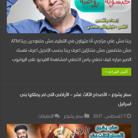
فاهم
–
أبونا
فيلوباتير
ربنا مش علي مزاجي أنا متهاون في التعليم مش متعودين ربنا ATM
مجدى
مش متضعين مش متنازلين اعرف ربنا بحسب الإنجيل اعرف نفسك
مغلقة
الصبر مراره كيف تصلي يامن لاتصلي لمشاهدة الفيديو على اليوتيوب
أكمل القراءة »
سفر يشوع – الأصحاح الثالث عشر – الأراضى التى لم يمتلكها بنى
اسرائيل
على
7 أغسطس، 2017
سفر يشوع
التعليقات
سفر
يشوع