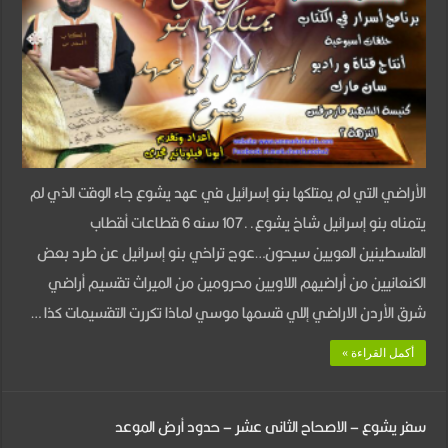
–
الأصحاح
الثالث
عشر
–
الأراضى
الأراضي التي لم يمتلكها بنو إسرائيل في عهد يشوع جاء الوقت الذي لم
التى
يتمناه بنو إسرائيل شاخ يشوع..107 سنه 6 قطاعات أقطاب
لم
الفلسطينين العويين سيحون…عوج تراخي بنو إسرائيل عن طرد بعض
يمتلكها
الكنعانيين من أراضيهم اللاويين محرومين من الميراث تقسيم أراضي
بنى
شرق الأردن الاراضي إللي قسمها موسي لماذا تكررت التقسيمات كذا …
اسرائيل
مغلقة
أكمل القراءة »
سفر يشوع – الاصحاح الثانى عشر – حدود أرض الموعد