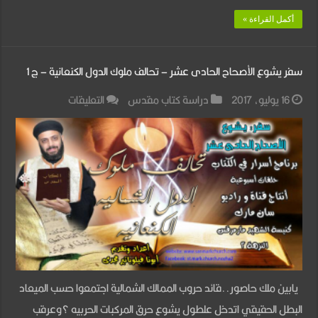
مغلقة
أكمل القراءة »
سفر يشوع الأصحاح الحادى عشر – تحالف ملوك الدول الكنعانية – ج 1
على
16 يوليو، 2017
دراسة كتاب مقدس
التعليقات
سفر
يشوع
الأصحاح
الحادى
عشر
–
تحالف
ملوك
يابين ملك حاصور..قائد حروب الممالك الشمالية اجتمعوا حسب الميعاد
الدول
البطل الحقيقي اتدخل علطول يشوع حرق المركبات الحربيه ؟وعرقب
الكنعانية