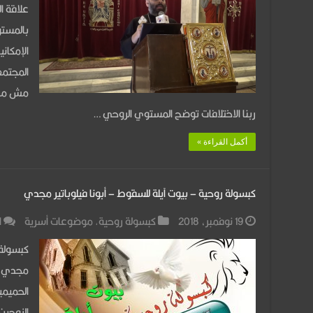
العاط
علاقة ا
عند
بالمستو
الشباب
الإمكان
مغلقة
المجتمعا
مش مراته
ربنا الاختلافات توضح المستوي الروحي …
أكمل القراءة »
كبسولة روحية – بيوت آيلة للسقوط – أبونا فيلوباتير مجدي
19 نوفمبر، 2018
كبسولة روحية
,
موضوعات أسرية
ا
كبسولة 
مجدي الأ
الحميمي
الزوجين