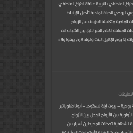
في
لفراغ العاطفي بالتربية علاقة الفراغ العاطفي
ي الروحي الحياة المادية تأجيل الإرتباط
يات المادية متكافئة العزوف عن الزواج
ت المغلقة الكلام الغير لائق بين الشباب انت
 إلا يوم الإكليل البنت والولد لازم يبقوا ولاد
على
لتعليقات
كبسولة
روحية – بيوت آيلة للسقوط – أبونا فيلوباتير
روحية
ولوية بين الأزواج الجدل بين الأزواج
–
ة الشفافية تدخلات المحيطين أسرار بين
بيوت
 الأسرار طريق الخيانة الأهتمامات المشتركة