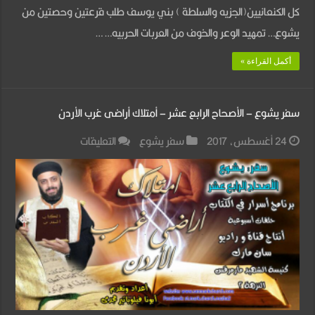
كل الكنعانيين(الجزيه والسلطة ) بني يوسف طلب قرعتين وحصتين من
يشوع… تمهيد الوعر والخوف من العربات الحربيه… …
أكمل القراءة »
سفر يشوع – الأصحاح الرابع عشر – أمتلاك أراضى غرب الأردن
على
24 أغسطس، 2017
سفر يشوع
التعليقات
سفر
يشوع
–
الأصحاح
الرابع
عشر
–
أمتلاك