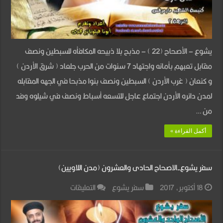
–
الأصحاح
22-
يشوع – الأصحاح (22 ) – مذبح بلا ذبيحه المكافأه للسبطين ونصف
مذبح
مقابل تعبهم بأمانه واجتهاد 7 سنوات من الحرب جلعاد ( شرق الأردن )
بلاذبيحة
و كنعان ( غرب الأردن ) السبطين ونصف بنوا مذبحا في الجهه المقابله
مغلقة
لمدن دائره الأردن اجتماع عاجل للتسعه أسباط ونصف في شيلوه وفد
من …
أكمل القراءة »
سفر يشوع-الاصحاح الحادى والعشرون (مدن اللاويين)
على
18 أكتوبر، 2017
سفر يشوع
التعليقات
سفر
يشوع-