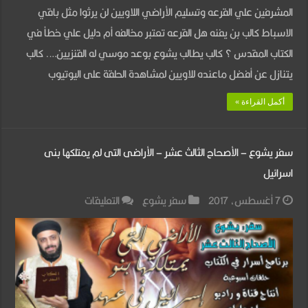
المشرفين علي القرعه وتسليم الأراضي اللاويين لن يرثوا مثل باقي
أراضى
الاسباط كالب بن يفنه هل القرعه تعتبر مخالفه أم دليل علي خطأ في
غرب
الكتاب المقدس ؟ كالب يطالب يشوع بوعد موسي له القنزيين…. كالب
الأردن
يتنازل عن أفضل ماعنده للاويين لمشاهدة الحلقة على اليوتيوب
مغلقة
أكمل القراءة »
سفر يشوع – الأصحاح الثالث عشر – الأراضى التى لم يمتلكها بنى
اسرائيل
على
7 أغسطس، 2017
سفر يشوع
التعليقات
سفر
يشوع
–
الأصحاح
الثالث