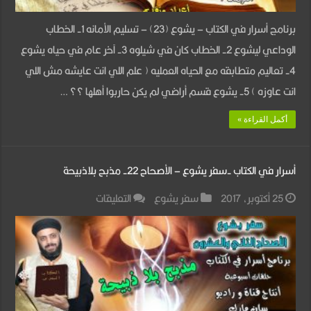
أبونا
برنامج أسرار في الكتاب – يشوع (23) – تسليم الأمانه 1- الخطاب
فيلوباتير
الوداعي ليشوع 2- الخطاب كان في شيلوه 3- آخر عام في حياه يشوع
مجدي
4- تعاليم متطابقه مع الحياه العمليه ( علم اللي انت عايشه مش اللي
مغلقة
انت عاوزه ) 5- يشوع قسم أراضي لم يكن حاربوا أهلها ؟؟ …
أكمل القراءة »
أسرار في الكتاب -سفر يشوع – الأصحاح 22- مذبح بلاذبيحة
على
25 أكتوبر، 2017
سفر يشوع
التعليقات
أسرار
في
الكتاب
-سفر
يشوع