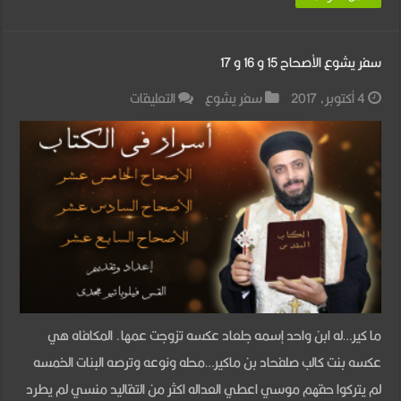
سفر يشوع الأصحاح 15 و 16 و 17
على
4 أكتوبر، 2017
سفر يشوع
التعليقات
سفر
يشوع
الأصحاح
15
و
16
و
17
ما كير…له ابن واحد إسمه جلعاد عكسه تزوجت عمها. المكافاه هي
مغلقة
عكسه بنت كالب صلفحاد بن ماكير…محله ونوعه وترصه البنات الخمسه
لم يتركوا حقهم موسي اعطي العداله اكثر من التقاليد منسي لم يطرد