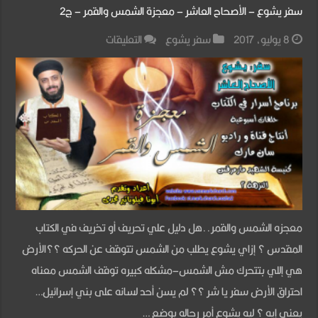
سفر يشوع – الأصحاح العاشر – معجزة الشمس والقمر – ج2
على
8 يوليو، 2017
سفر يشوع
التعليقات
سفر
يشوع
–
الأصحاح
العاشر
–
معجزة
الشمس
معجزه الشمس والقمر..هل دليل علي تحريف أو تخريف في الكتاب
والقمر
المقدس ؟ إزاي يشوع يطلب من الشمس تتوقف عن الحركه ؟؟الأرض
–
هي إللي بتتحرك مش الشمس–مشكله كبيره توقف الشمس معناه
ج2
احتراق الأرض سفر يا شر ؟؟ لم يسن أحد لسانه على بني إسرائيل…
مغلقة
يعني إيه ؟ ليه يشوع أمر رجاله بوضع …