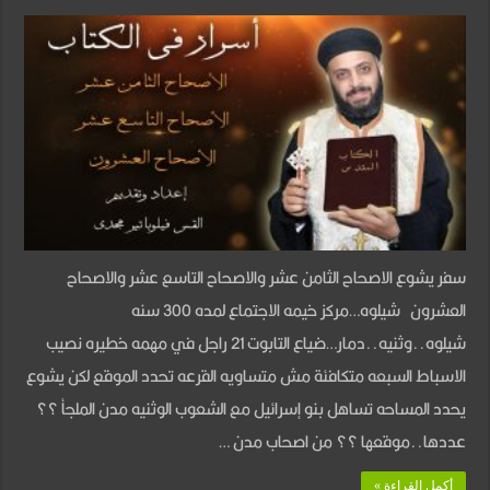
سفر
يشوع
الاصحاحات
18
و
19
و
20
سفر يشوع الاصحاح الثامن عشر والاصحاح التاسع عشر والاصحاح
مغلقة
العشرون شيلوه…مركز خيمه الاجتماع لمده 300 سنه
شيلوه..وثنيه..دمار…ضياع التابوت 21 راجل في مهمه خطيره نصيب
الاسباط السبعه متكافئة مش متساويه القرعه تحدد الموقع لكن يشوع
يحدد المساحه تساهل بنو إسرائيل مع الشعوب الوثنيه مدن الملجأ ؟؟
عددها..موقعها ؟؟ من اصحاب مدن …
أكمل القراءة »