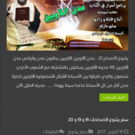
الاصحاح
الحادى
والعشرون
(مدن
اللاويين)
مغلقة
يشوع الأصحاح 21 …مدن اللاويين اللاويين يطلبون مدن وأراضي مدن
اللاويين 48 مدينه اللاويين يسكنون بالمشاركه مع الشعوب الأخري
شمعون ولاوي تفرقوا بين الأسباط القبائل الشمعونيه اللاويين اخذوا
مدن أكثر من كل الأسباط ماعدا سبط يهوذا ……. مدينه الخليل الآن
أكمل القراءة »
سفر يشوع الاصحاحات 18 و 19 و 20
على
16 أكتوبر، 2017
سفر يشوع
التعليقات