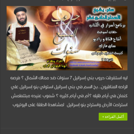
سفر
يشوع
–
الأصحاح
الحادى
عشر
–
حروب
ليه استغرقت حروب بني إسرائيل 7 سنوات ضد ممالك الشمال ؟ فرصه
السبع
للراحه العناقيون…بخ السم في بني إسرائيل استولي بنو إسرائيل علي
سنوات
كنعان في أيام قليله ؟أم في أيام كثيره ؟ شعوب عنيده مبتتعلمش
–
استراحت الأرض واستراح بنو إسرائيل لمشاهدة الحلقة على اليوتيوب
ج2
مغلقة
أكمل القراءة »