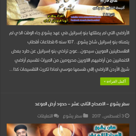
عشر
–
الأراضى
الأراضي التي لم يمتلكها بنو إسرائيل في عهد يشوع جاء الوقت الذي لم
التى
يتمناه بنو إسرائيل شاخ يشوع..107 سنه 6 قطاعات أقطاب
لم
الفلسطينين العويين سيحون…عوج تراخي بنو إسرائيل عن طرد بعض
يمتلكها
الكنعانيين من أراضيهم اللاويين محرومين من الميراث تقسيم أراضي
بنى
شرق الأردن الاراضي إللي قسمها موسي لماذا تكررت التقسيمات كذا …
اسرائيل
مغلقة
أكمل القراءة »
سفر يشوع – الاصحاح الثانى عشر – حدود أرض الموعد
على
3 أغسطس، 2017
سفر يشوع
التعليقات
سفر
يشوع