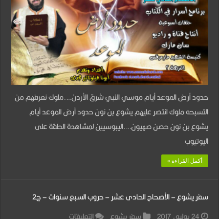
–
الاصحاح
الثانى
عشر
–
حدود
حدود أرض الموعد أيام موسي النبي شرق الأردن….ملوك نعرفهم من
أرض
التسبحه ملوك انتصر عليهم يشوع بن نون حدود أرض الموعد أيام
الموعد
يشوع بن نون حصن صهيون….اليبوسيين لمشاهدة الحلقة على
مغلقة
اليوتيوب
أكمل القراءة »
سفر يشوع – الأصحاح الحادى عشر – حروب السبع سنوات – ج2
على
24 يوليو، 2017
سفر يشوع
التعليقات