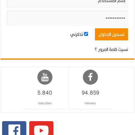
تذكرني
نسيت كلمة المرور ؟
5,840
94,859
Subscribers
Followers