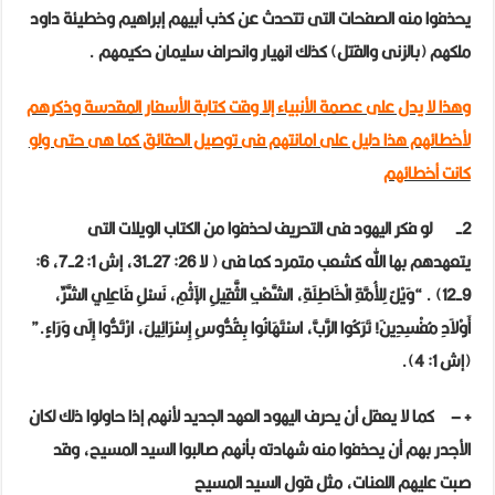
الكتاب
يحذفوا منه الصفحات التى تتحدث عن كذب أبيهم إبراهيم وخطيئة داود
المقدس؟
ملكهم (بالزنى والقتل) كذلك انهيار وانحراف سليمان حكيمهم
.
!
وهذا لا يدل على عصمة الأنبياء إلا وقت كتابة الأسفار المقدسة وذكرهم
مغلقة
لأخطائهم هذا دليل على امانتهم فى توصيل الحقائق كما هى حتى ولو
كانت أخطائهم
2-
لو فكر اليهود فى التحريف لحذفوا من الكتاب الويلات التى
يتعهدهم بها الله كشعب متمرد كما فى ( لا 26: 27-31، إش 1: 2-7، 6:
9-12)
.
“وَيْلٌ لِلأُمَّةِ الْخَاطِئَةِ، الشَّعْبِ الثَّقِيلِ الإِثْمِ، نَسْلِ فَاعِلِي الشَّرِّ،
أَوْلاَدِ مُفْسِدِينَ! تَرَكُوا الرَّبَّ، اسْتَهَانُوا بِقُدُّوسِ إِسْرَائِيلَ، ارْتَدُّوا إِلَى وَرَاءٍ.”
(إش 1: 4).
+
–
كما لا يعقل أن يحرف اليهود العهد الجديد لأنهم إذا حاولوا ذلك لكان
الأجدر بهم أن يحذفوا منه شهادته بأنهم صالبوا السيد المسيح، وقد
صبت عليهم اللعنات، مثل قول السيد المسيح