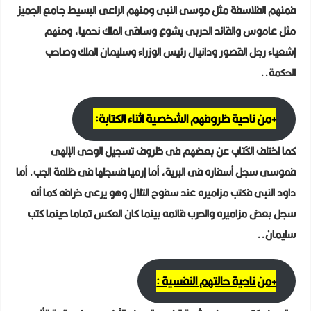
فمنهم الفلاسفة مثل موسى النبى ومنهم الراعى البسيط جامع الجميز
مثل عاموس والقائد الحربى يشوع وساقى الملك نحميا، ومنهم
إشعياء رجل القصور ودانيال رئيس الوزراء وسليمان الملك وصاحب
الحكمة..
+من ناحية ظروفهم الشخصية اثناء الكتابة:
كما اختلف الكُتاب عن بعضهم فى ظروف تسجيل الوحى الإلهى
فموسى سجل أسفاره فى البرية، أما إرميا فسجلها فى ظلمة الجب. أما
داود النبى فكتب مزاميره عند سفوح التلال وهو يرعى خرافه كما أنه
سجل بعض مزاميره والحرب قائمه بينما كان العكس تماما حينما كتب
سليمان..
+من ناحية حالتهم النفسية :