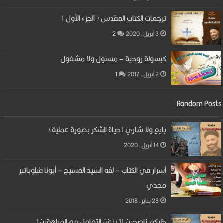
ترجمات الكتاب المقدس ( الجزء الأول )
3 أبريل، 2020
2
كبسولة روحية – مسئول ولا مشغول
2 أبريل، 2017
1
Random Posts
بايع ولا شاري (حياة الشكر بصورة عملية)
14 أبريل، 2020
أسرار في الكتاب – لغه السيد المسيح – أبونا فيلوباتير
مجدي
28 يناير، 2018
خليكم ناصحين (1) (فن التعامل مع المراهقين)