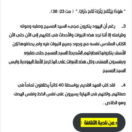
” هُوَذَا بَيْتُكُمْ يُتْرَكُ لَكُمْ خَرَابًا.” ( مت 23: 38).
3-
رغم أن اليهود ينكرون مجىء السيد المسيح وصلبه وموته
وقيامته إلا أننا نجد هذه
النبوات
والأحداث فى كتابهم إلى الآن حتى الآن
الكتاب المقدس نفسه مع وجود جميع النبوات فيه ولم يحذفوها
لكن
للأسف ينكرونها لعداوتهم الشديدة للسيد المسيح حتى صلبوه
ويفسرون المعنى وكل هذه النبوات على انها ترمز للأمة اليهودية وليس
للسيد المسيح
4- لقد كتب العهد القديم بواسطة 40 كاتباً يختلفون تماماً فى
صفاتهم،ولكنهم فى النهاية يسيرون على نفس الخط ونفس الهدف
وهو الخلاص .
+ من ناحية الثقافة
: