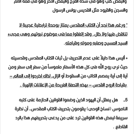
والبعض كتب وهو فى شدة الفرح والبعض الآخر وهو فى قمة الألم
والسجن والقيود مثل القديس بولس الرسول
* ورغم هذا نجد أن الكتاب المقدس يمتاز بوحدة ترابطية عجيبة لا
تناقض فيها ولا خلل. وقد إتفقوا معا فى موضوع نبوتهم وهى مجىء
السيد المسيح وصلبه وموته وقيامته
.
+ أليس هذا دليلاً على عدم التحريف بل ثبات الكتاب المقدس وقدسيته
حيث نرى روح الله فى كل هذه الأسفار ملموساً من سفر إلى سفر ومن
آية إلى آية يعصم الكاتب من السقوط أو الزلل
، لذلك اخرجوا إلى العالم –
بقيادة الروح القدس – بهذه التحفة الفريدة من الإعلانات الإلهية
.
5-
هل يعقل أن اليهود الذين وضعوا القوانين الحازمة على كتبه
الناموس (نساخ الوحى) يقومون بتحريف الكتاب المقدس، أن نظرة
سريعة لبعض هذه القوانين ترد على من يدعى بتحريفهم هذا بالرد
القاطع
.