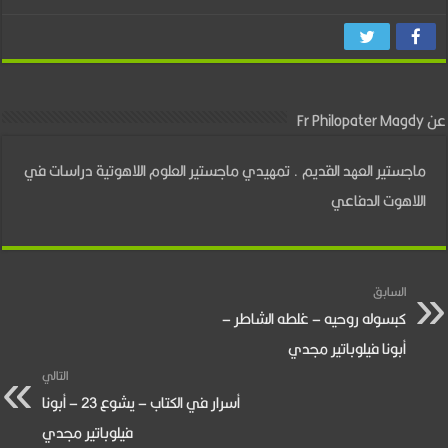
عن Fr Philopater Magdy
ماجستير العهد القديم . تمهيدي ماجستير العلوم اللاهوتية دراسات في
اللاهوت الدفاعي
السابق
كبسوله روحيه – غلطه الشاطر –
أبونا فيلوباتير مجدي
التالي
أسرار في الكتاب – يشوع 23 – أبونا
فيلوباتير مجدي