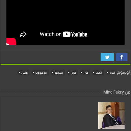
الوسوم
اسرار
الكتاب
فى
قاين
متنوعة
موضوعات
هابيل
عن Mina Fekry