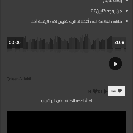
زوجه قايين
من زوجه قايين؟؟
ماهي العلامه التي أعطاها الرب لقايين لكي لايقتله أحد
00:00
21:09
Qaieen & Habil
Like
14
189
لمشاهدة الحلقة على اليوتيوب