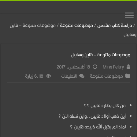
/
دراسة كتاب مقدس
/
موضوعات متنوعة
/
موضوعات متنوعة – قاين
وهابيل
موضوعات متنوعة – قاين وهابيل
Mina Fekry
18 أغسطس، 2017
على
موضوعات متنوعة
التعليقات
6,118 زيارة
موضوعات
متنوعة
–
من كان يطارد قايين ؟؟
قاين
أين ذهب أولاد قايين..واين نسله الآن ؟
وهابيل
لماذا لم يقبل آلله ذبيحه قايين ؟
مغلقة