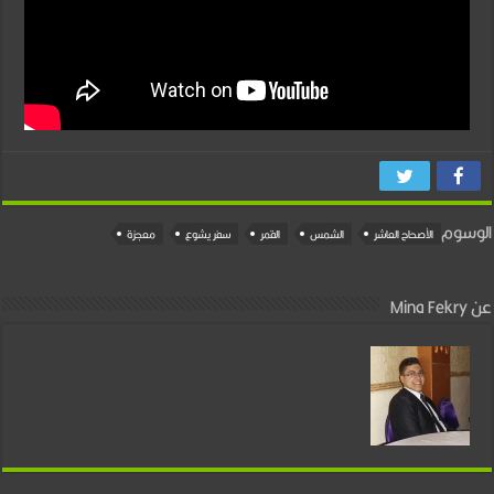
الوسوم
الأصحاح العاشر
الشمس
القمر
سفر يشوع
معجزة
عن Mina Fekry