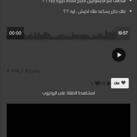
التحالف مع الجبعونيين أصبح فائده كبيره جدا ؟؟
ملك جازر يساعد ملك لخيش…ليه ؟؟
00:00
19:57
يشوع 10. A.m4a_1
Like
12
236
لمشاهدة الحلقة على اليوتيوب