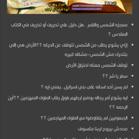
معجزة
الشمس
والقمر
معجزه الشمس والقمر..هل دليل علي تحريف أو تخريف في الكتاب
–
المقدس ؟
ج2
إزاي يشوع يطلب من الشمس تتوقف عن الحركه ؟؟الأرض هي إللي
مغلقة
بتتحرك مش الشمس–مشكله كبيره
توقف الشمس معناه احتراق الأرض
سفر يا شر ؟؟
لم يسن أحد لسانه على بني إسرائيل…يعني إيه ؟
ليه يشوع أمر رجاله بوضع ارجلهم فوق رقاب الملوك المنهزمين ؟؟أين
الرحمه ؟؟
الجبعونيين لم يتفاوضوا مع الملوك المهاجمين ؟؟
محدش بيروح لربنا مكسوف