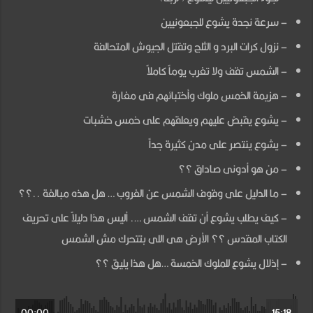
–
– سرعة نجدة يشوع للجبعونيين
الأنتصار
– نزول كرات البرد و الثلج وتقتل الجيوش المتحالفة
على
الخمس
– الشمس تقف ولا تغرب يوماً كاملاً
ملوك
– هزيمة الخمس ملوك وأختبائهم فى مغارة
الكنعانيين-
– يشوع يقبض عليهم ويعلقهم على خمس خشبات
ج1
– يشوع ينتصر على مدن كثيرة جداً
مغلقة
– من هو أدونى صاداق ؟؟
– ما الدليل على وقوف الشمس عن الغروب … هل هذه مبالغة ..؟؟
– كيف يطلب يشوع أن تقف الشمس …. أليس هذا دليلاً على تحريف
الكتاب المقدس ؟؟ الأرض هى اللى بتتحرك مش الشمس
– إذلال يشوع للملوك الخمسة …هل هذا يليق ؟؟
00:00
15:18