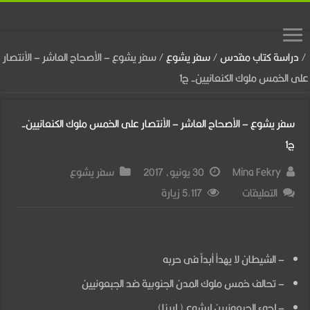
/
دراسة كتاب مقدس
/
سفر يشوع
/
سفر يشوع – الأصحاح العاشر – الأنتصار
على الخمس ملوك الكنعانيين- ج1
سفر يشوع – الأصحاح العاشر – الأنتصار على الخمس ملوك الكنعانيين-
ج1
Mina Fekry
30 يونيو، 2017
سفر يشوع
على
التعليقات
5,117 زيارة
سفر
يشوع
–
– الشيطان لا يهدأ أبداً فى حربه
الأصحاح
– تحالف خمس ملوك المدن الجنوبية ضد الجبعونيين
العاشر
– لجوء الجبعونيين ليشوع ( لربنا)