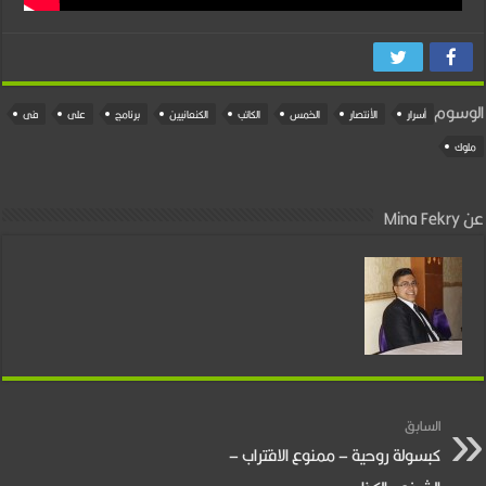
الوسوم
أسرار
الأنتصار
الخمس
الكاتب
الكنعانيين
برنامج
على
فى
ملوك
عن Mina Fekry
السابق
كبسولة روحية – ممنوع الاقتراب –