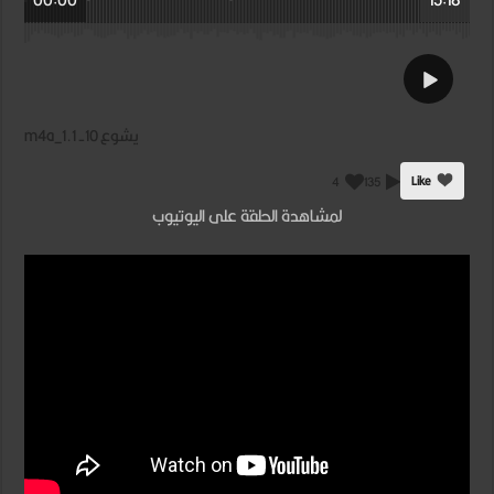
يشوع 10- 1.m4a_1
Like
4
135
لمشاهدة الحلقة على اليوتيوب