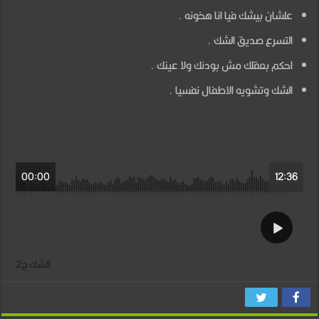
2
علشان بيشك فيا انا هخونه .
مغلقة
التسرع صديق الشك .
احكم بعقلك مش بودنك ولا عينك .
الشك وتشويه الاطفال نفسيا .
00:00
12:36
الشك ج2