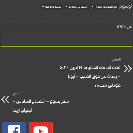
الوسوم
ابونا فيلوباتير مجدى
الشك بين الازواج
كبسولة روحية
عن ezak
السابق
عظة الجمعة العظيمة 14 أبريل 2017
– رسالة من فوق الصليب – أبونا
فلوباتير مجدى
التالي
سفر يشوع – الأصحاح السادس –
أجتياح اريحا