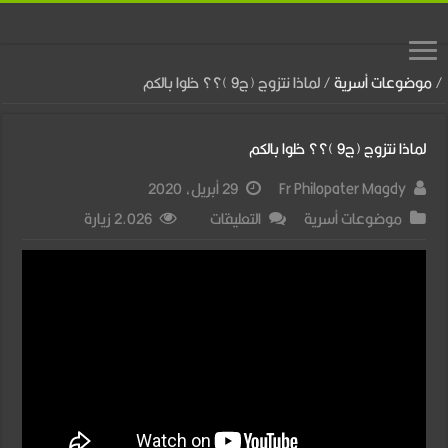
/
موضوعات أسرية
/
لماذا نتزوج (ج9 )؟؟ خلوا بالكم
لماذا نتزوج (ج9 )؟؟ خلوا بالكم
Fr Philopater Magdy
29 أبريل، 2020
على
موضوعات أسرية
التعليقات
2,026 زيارة
لماذا
نتزوج
(ج9
)؟؟
خلوا
بالكم
مغلقة