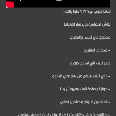
لماذا نتزوج (ج9 )؟؟ خلوا بالكم :
بلاش المغامرة في قرار الإرتباط
مخدوع في اللبس والمكياج
– مخدرات التفاريح
احذر البنت اللي لسانها طويل
– ازاي البنت بتتكلم عن اهلها في غيابهم
– جواز المصلحة البيت مفهوش ربنا
– العند بين الأزواج محتاجين نصلي
– لو الزوجين مش مقتنعين بالصلاة يبقي البيت ده مش هيكمل