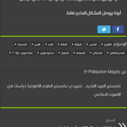
أبونا بيوصل المشاكل للمذبح فقط
الوسوم
التفاريح
الجنس
الجوازة
الصلاة
العند
اللبس
المخدرات
المذبح العائلي
المشاكل
المصلحة
المكياج
لسانها طويل
لماذا نتزوج ( ج9) ؟
عن Fr Philopater Magdy
ماجستير العهد القديم . تمهيدي ماجستير العلوم اللاهوتية دراسات في
اللاهوت الدفاعي
السابق