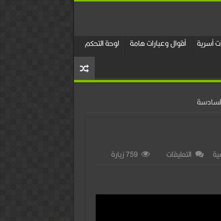
 أسرية
أقوال وعبارات هامة
لوحة التحكم
لسادسة
على
ية
التعليقات
759 زيارة
كورس
فى
ملئ