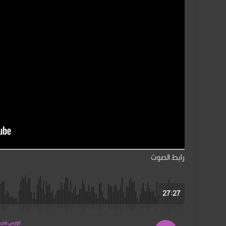
رابط الصوت
27:27
كورس فى ملئ