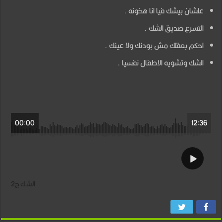
2
علشان بيشك فيا انا هخونه .
مغلقة
التسرع صديق الشك .
احكم بعقلك مش بودنك ولا عينك .
الشك وتشويه الاطفال نفسيا .
00:00
12:36
الشك ج2