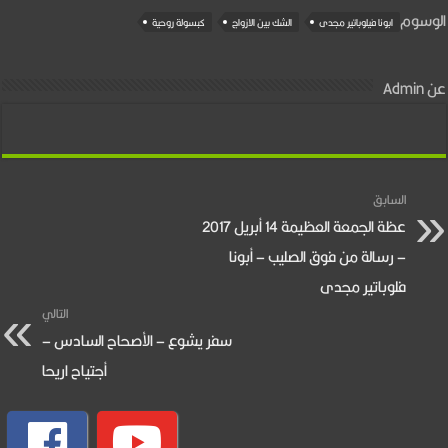
الوسوم
ابونا فيلوباتير مجدى
الشك بين الازواج
كبسولة روحية
عن Admin
السابق
عظة الجمعة العظيمة 14 أبريل 2017
– رسالة من فوق الصليب – أبونا
فلوباتير مجدى
التالي
سفر يشوع – الأصحاح السادس –
أجتياح اريحا