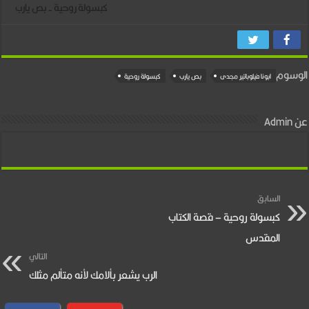
4
كبسولة روحية - بص يارب
–
بص
يارب
الوسوم
ابونا فيلوباتير مجدى
بص يارب
كبسولة روحية
مغلقة
عن Admin
السابق
كبسولة روحية – قصة الكتاب
المقدس
التالي
الرب يشعر بألامك لأنه متألم مثلك