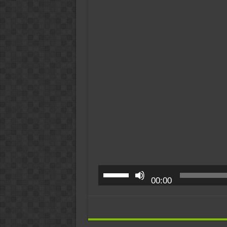
نفسك
–
أبونا
فيلوباتير
مجدي
مغلقة
00:00