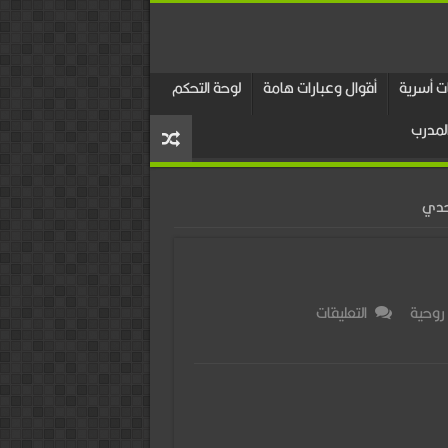
 أسرية
أقوال وعبارات هامة
لوحة التحكم
لمدرب
مجدي
على
روحية
التعليقات
كبسولة
روحية
–
احترم