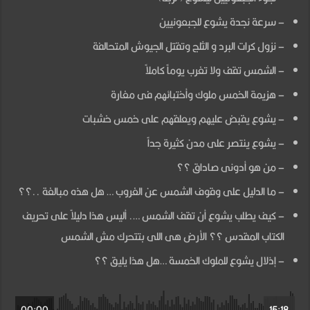
–
– سرعة نجدة يشوع للجبعونيين
الأنتصار
– نزول كرات البرد و الثلج وتقتل الجيوش المتحالفة
على
الخمس
– الشمس تقف ولا تغرب يوماً كاملاً
ملوك
– هزيمة الخمس ملوك وأختبائهم فى مغارة
الكنعانيين-
– يشوع يقبض عليهم ويعلقهم على خمس خشبات
ج1
– يشوع ينتصر على مدن كثيرة جداً
مغلقة
– من هو أدونى صاداق ؟؟
– ما الدليل على وقوف الشمس عن الغروب … هل هذه مبالغة ..؟؟
– كيف يطلب يشوع أن تقف الشمس …. أليس هذا دليلاً على تحريف
الكتاب المقدس ؟؟ الأرض هى اللى بتتحرك مش الشمس
– إذلال يشوع للملوك الخمسة …هل هذا يليق ؟؟
00:00
15:18