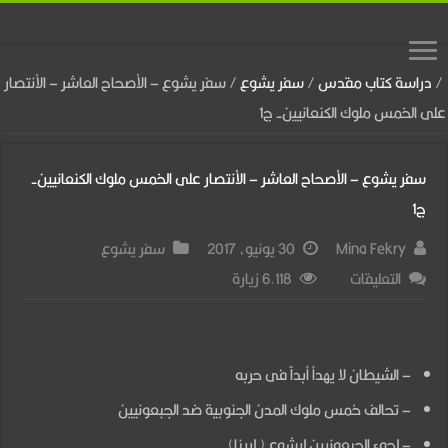
/
دراسة كتاب مقدس
/
سفر يشوع
/
سفر يشوع – الأصحاح العاشر – الأنتصار
على الخمس ملوك الكنعانيين- ج1
سفر يشوع – الأصحاح العاشر – الأنتصار على الخمس ملوك الكنعانيين-
ج1
Mina Fekry
30 يونيو، 2017
سفر يشوع
على
التعليقات
6,118 زيارة
سفر
يشوع
–
– الشيطان لا يهدأ أبداً فى حربه
الأصحاح
– تحالف خمس ملوك المدن الجنوبية ضد الجبعونيين
العاشر
– لجوء الجبعونيين ليشوع ( لربنا)