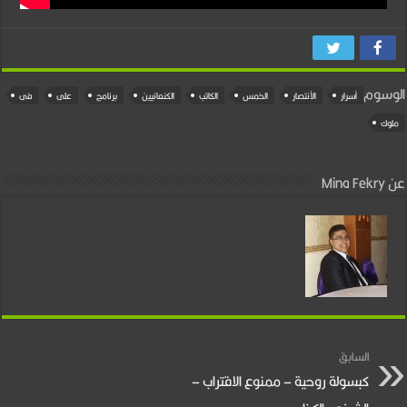
الوسوم
أسرار
الأنتصار
الخمس
الكاتب
الكنعانيين
برنامج
على
فى
ملوك
عن Mina Fekry
السابق
كبسولة روحية – ممنوع الاقتراب –