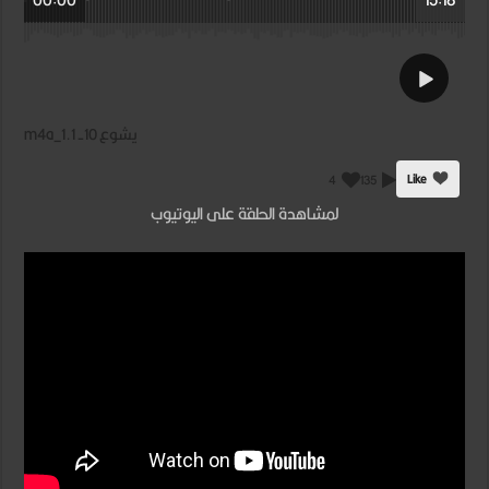
يشوع 10- 1.m4a_1
Like
4
135
لمشاهدة الحلقة على اليوتيوب