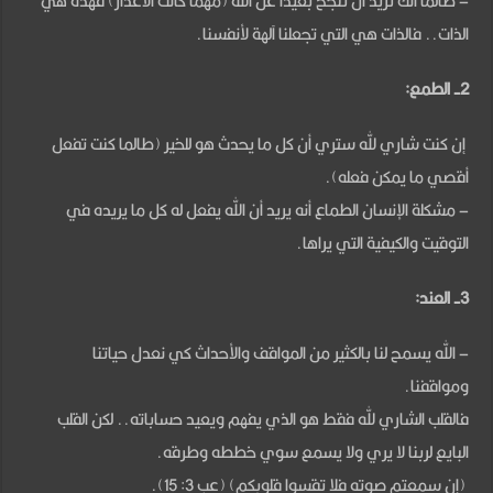
– طالما انك تريد أن تنجح بعيدًا عن الله (مهما كانت الأعذار) فهذه هي
الذات.. فالذات هي التي تجعلنا آلهة لأنفسنا.
2- الطمع:
إن كنت شاري لله ستري أن كل ما يحدث هو للخير (طالما كنت تفعل
أقصي ما يمكن فعله).
– مشكلة الإنسان الطماع أنه يريد أن الله يفعل له كل ما يريده في
التوقيت والكيفية التي يراها.
3- العند:
– الله يسمح لنا بالكثير من المواقف والأحداث كي نعدل حياتنا
ومواقفنا.
فالقلب الشاري لله فقط هو الذي يفهم ويعيد حساباته.. لكن القلب
البايع لربنا لا يري ولا يسمع سوي خططه وطرقه.
(إن سمعتم صوته فلا تقسوا قلوبكم) (عب 3: 15).