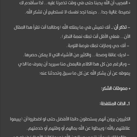
+ العجيب أن الله يحبنا حتى في وقت تذمرنا عليه.. لذا سأقدم لك
نصيحة غالية جدا.. حينما تجد نفسك لا تستطيع أن تشكر الله.
–
تذكر أن
:- أنك تعيش في ما يملكه الله (وطالما أنت تقرأ هذا المقال
الآن.. فعلي الأقل أنت تملك نعمة النظر).
– أنك حي ومازلت تملك فرصة للتوبة.
– لديك عائلة وصحة.. والكثير من الأشياء التي لا يمكن حصرها.
– وبالرغم من كل هذا الكلام فالبعض منا سيريد أن يعرف ما الذي
يعوقه عن أن يشكر الله عن كل ما سبق وتحدثنا عنه:
+ معوقات الشكر:
1- الذات المنتفخة:
الكثيرون يرون أنهم يستحقون دائمًا الأفضل حتى لو اضطروا أن (يبيعوا
علاقتهم بالله) ويبخلوا عن الله بمالهم أو وقتهم أو خدمتهم.