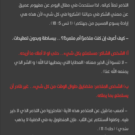
مغلقة
التذمر تملأ كيانه، لذا سنتحدث في مقال اليوم عن مفهوم عميق
عن معني الشكر في حياتنا (اشكروا في كل شيء لأن هذه هي
إرادة يسوع المسيح من جهتكم) (1 تس 5: 18).
– كيف أعرف إن كنت متذمرًا أم متمردًا؟.. ببساطة وبدون تعقيدات.
أ) الشخص الشاكر: مستمتع بكل شيء.. حتى لو لا أملك ما أريده.
– لا تنسوا أن الخير معناه (العطايا التي يعطيها لنا الله) و(الشر الذي
يمنعه الله عنا).
ب) الشخص المتذمر: متضايق طوال الوقت من كل شيء.. غير قادر أن
يستمتع بما يملكه.
– أصعب ما قيل عن المتذمر هذه الآية (فاحترزوا من التذمر الذي لا خير
فيه، وكفوا ألسنتكم عن الثلب. فإن المنطوق به في الخفية لا يذهب
سُدي) (حك 1: 11).