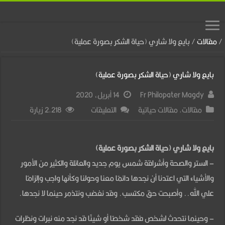
/
مقالات
/
بايع ولا شاري (حياة الشكر بصورة عملية)
بايع ولا شاري (حياة الشكر بصورة عملية)
Fr Philopater Magdy
14 أبريل، 2020
على
مقالات
,
مقالات حياتية
التعليقات
2,218 زيارة
بايع
ولا
بايع ولا شاري (حياة الشكر بصورة عملية)
شاري
– الستر والصحة وأشراقة شمس يوم جديد والعائلة والكثير من الأمور
(حياة
والأشياء التي اعتدنا أن نجدها دائمًا معنا وحولنا وكأنها واجب وإلزامًا
الشكر
علي الله.. وأصبحت حق مكتسب. وقد نغضب ونتذمر حينما لا نجدها.
بصورة
عملية)
– وحينما نتحدث لشخص فقد شخصًا أو شيئًا قد نجد منه نبرات ونظرات