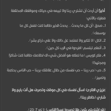
أخيرًا
أن أردت أن تشتري ربنا ولا تبيعه في حياتك ومواقفك المختلفة
فعليك بالآتي:
1- صدق (أن كل ما يحدث.. يحدث للخير طالما كنت تفعل كل ما
بوسعك).
2- اتكل (لا تتكبر ولا تعتمد عل ذاتك ولا علي ذراع بشر).
3- أتعلم تبتسم (افرحوا في الرب كل حين).
4- فكر كويس (ما تملكه هو أفضل شيء لك لخلاصك طالما كنت شاكرًا
ومجتهدًا)
5- حب (حب ربنا – حب نفسك من خلال علاقتك بربنا – حب الناس بحكمة
وتمييز)..
عزيزي القارئ: اسأل نفسك في كل موقف وتصرف هل أنت بايع ولا
شاري (خاطر ربنا).
(قد اشتريتم بثمن فلا تصيروا عبيدًا للناس)
(1 كو 7: 23).