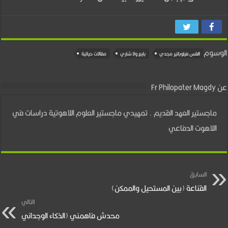
الوسوم
القس فيلوباتير مجدي
بايع ولا شاري
مقالات حياتية
عن Fr Philopater Magdy
ماجستير العهد القديم . تمهيدي ماجستير العلوم اللاهوتية دراسات في
اللاهوت الدفاعي
السابق
القناعة (بين المستحيل والممكن)
التالي
محدش فاهمني (الذكاء الوجداني