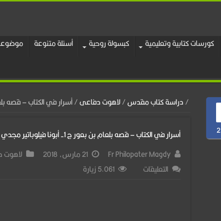
كورسات كتابية وتعليمية
كبسولة روحية
أسئلة متنوعة
موضوعات
/
دراسة كتاب مقدس
/
لاهوت دفاعى
/
أسرار في الكتاب – قصه بلعام بن بعور ج 1
2
أسرار في الكتاب – قصه بلعام بن بعور ج 1- أبونا فيلوباتير مجدي
Fr Philopater Magdy
21 مارس، 2018
لاهوت 
على
التعليقات
5,061 زيارة
أسرار
في
الكتاب