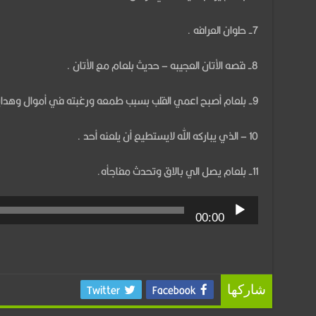
7- حلوان العرافه .
8- قصه الأتان العجيبه – حديث بلعام مع الأتان .
9- بلعام أصبح اعمي القلب بسبب طمعه ورغبته في أموال وهدايا بالاق .
10 – الذي يباركه الله لايستطيع أن يلعنه أحد .
11- بلعام يصل الي بالاق وتحدث مفاجأه.
00:00
Twitter
Facebook
شاركها