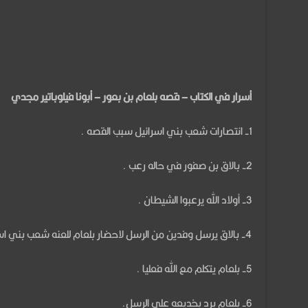
–
قصه
بلعام
بن
بعور
أسرار في الكتاب – قصه بلعام بن بعور – أبونا فيلوباتير مجدي
ج
1- انتصارات شعب بني اسرائيل سبب القصه .
1-
أبونا
2- بالاق بن صفور في حاله رعب .
فيلوباتير
مجدي
3- أولاد الله يرعبوا الشيطان .
مغلقة
4- بالاق يرسل وفدين من الرسل لاحضار بلعام للعنه شعب بني اسرائيل .
5- بلعام يتكلم مع الله فعليا .
6- بلعام يرد بخديعه علي الرسل.